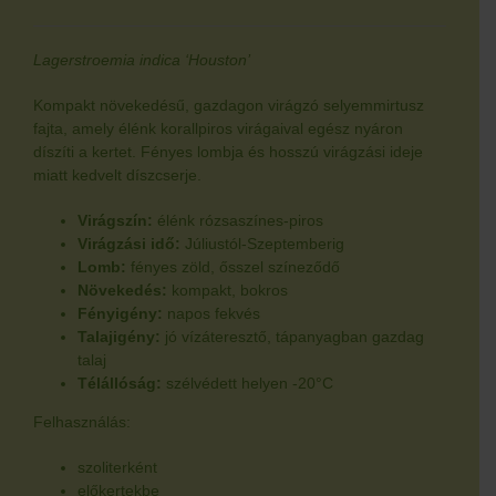
Lagerstroemia indica ‘Houston’
Kompakt növekedésű, gazdagon virágzó selyemmirtusz
fajta, amely élénk korallpiros virágaival egész nyáron
díszíti a kertet. Fényes lombja és hosszú virágzási ideje
miatt kedvelt díszcserje.
Virágszín:
élénk rózsaszínes-piros
Virágzási idő:
Júliustól-Szeptemberig
Lomb:
fényes zöld, ősszel színeződő
Növekedés:
kompakt, bokros
Fényigény:
napos fekvés
Talajigény:
jó vízáteresztő, tápanyagban gazdag
talaj
Télállóság:
szélvédett helyen -20°C
Felhasználás:
szoliterként
előkertekbe