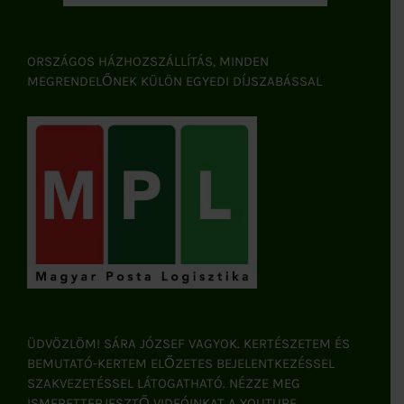
ORSZÁGOS HÁZHOZSZÁLLÍTÁS, MINDEN
MEGRENDELŐNEK KÜLÖN EGYEDI DÍJSZABÁSSAL
ÜDVÖZLÖM! SÁRA JÓZSEF VAGYOK. KERTÉSZETEM ÉS
BEMUTATÓ-KERTEM ELŐZETES BEJELENTKEZÉSSEL
SZAKVEZETÉSSEL LÁTOGATHATÓ. NÉZZE MEG
ISMERETTERJESZTŐ VIDEÓINKAT A YOUTUBE