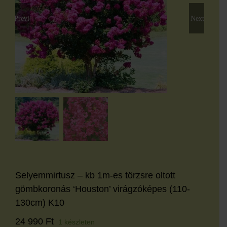
Previous
Next
Selyemmirtusz – kb 1m-es törzsre oltott
gömbkoronás ‘Houston’ virágzóképes (110-
130cm) K10
24 990
Ft
1 készleten