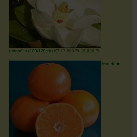
Original
Current
magnólia (100/120cm) K7
17 990
Ft
15 000
Ft
price
price
was:
is:
Mandarin
17
15
990 Ft.
000 Ft.