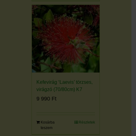
Kefevirág ‘Laevis’ törzses,
virágzó (70/80cm) K7
9 990
Ft
Kosárba
Részletek
teszem