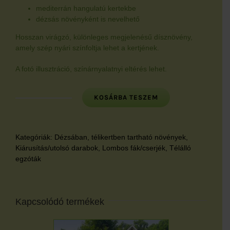
mediterrán hangulatú kertekbe
dézsás növényként is nevelhető
Hosszan virágzó, különleges megjelenésű dísznövény,
amely szép nyári színfoltja lehet a kertjének.
A fotó illusztráció, színárnyalatnyi eltérés lehet.
KOSÁRBA TESZEM
Selyemmirtusz
-
kb
1m-
Kategóriák:
Dézsában, télikertben tartható növények
,
es
Kiárusítás/utolsó darabok
,
Lombos fák/cserjék
,
Télálló
törzsre
egzóták
oltott
gömbkoronás
'Houston'
virágzóképes
Kapcsolódó termékek
(110-
130cm)