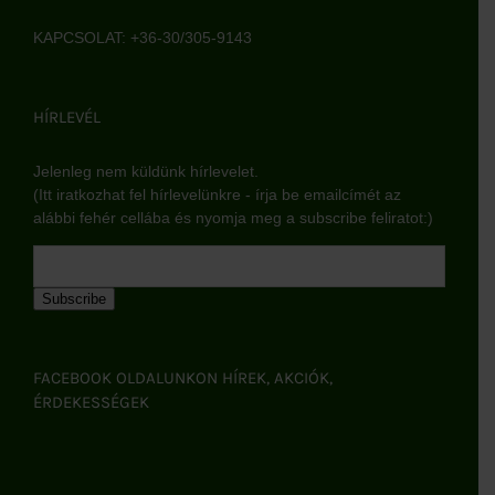
KAPCSOLAT: +36-30/305-9143
HÍRLEVÉL
Jelenleg nem küldünk hírlevelet.
(Itt iratkozhat fel hírlevelünkre - írja be emailcímét az
alábbi fehér cellába és nyomja meg a subscribe feliratot:)
Subscribe
FACEBOOK OLDALUNKON HÍREK, AKCIÓK,
ÉRDEKESSÉGEK