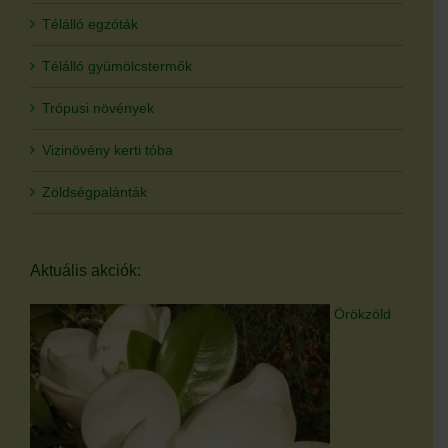
Télálló egzóták
Télálló gyümölcstermők
Trópusi növények
Vizinövény kerti tóba
Zöldségpalánták
Aktuális akciók:
Örökzöld