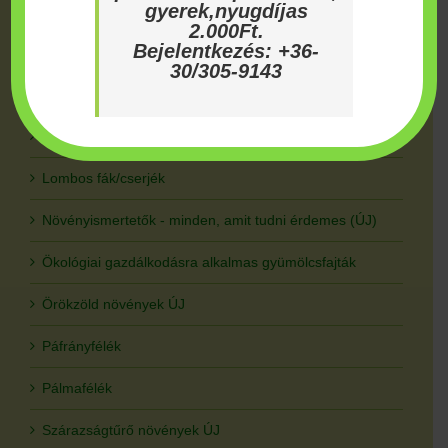
gyerek,nyugdíjas
Évelők
2.000Ft.
Bejelentkezés: +36-
Fűszer- és gyógynövények
30/305-9143
Futónövények
Kiárusítás/utolsó darabok
Lombos fák/cserjék
Növényismertetők - minden, amit tudni érdemes (ÚJ)
Ökológiai gazdálkodásra alkalmas gyümölcsfajták
Örökzöld növények ÚJ
Páfrányfélék
Pálmafélék
Szárazságtűrő növények ÚJ