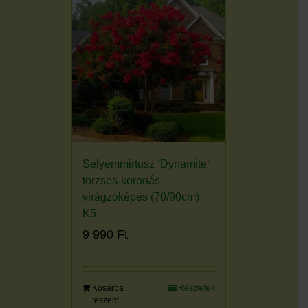
K10
mennyiség
Selyemmirtusz ‘Dynamite’
törzses-koronás,
virágzóképes (70/90cm)
K5
9 990
Ft
Kosárba
Részletek
teszem