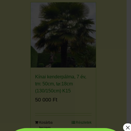
Kínai kenderpálma, 7 év,
tm: 50cm, t⌀:18cm
(130/150cm) K15
50 000
Ft
Kosárba
Részletek
×
teszem