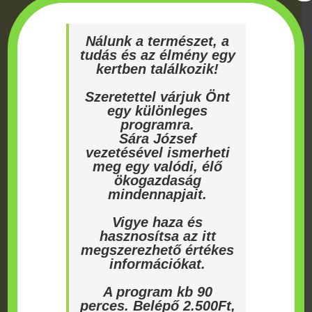
Nálunk a természet, a
tudás és az élmény egy
Keresés a honlapon:
kertben találkozik!
Keresés
Keresés
Szeretettel várjuk Önt
a
egy különleges
következőre:
programra.
Sára József
Bambuszok
vezetésével ismerheti
meg egy valódi, élő
Bemutatóvideóink a YouTube-on
ökogazdaság
mindennapjait.
Ciprusok, cédrusok, fenyőfélék
Vigye haza és
Citrusfélék
hasznosítsa az itt
megszerezhető értékes
Dézsában, télikertben tartható növények
információkat.
A program kb 90
Egzotikus vetőmagok és szezonális gyümölcsök
perces. Belépő 2.500Ft,