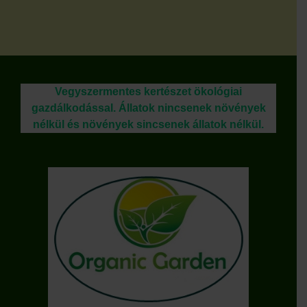
300 Ft.
250 Ft.
Vegyszermentes kertészet ökológiai
gazdálkodással. Állatok nincsenek növények
nélkül és növények sincsenek állatok nélkül.