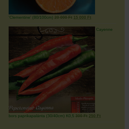
Original
Current
'Clementine' (80/100cm)
20 000
Ft
15 000
Ft
price
price
was:
is:
Cayenne
20
15
000 Ft.
000 Ft.
Original
Current
bors paprikapalánta (30/40cm) K0,5
300
Ft
250
Ft
price
price
was:
is: