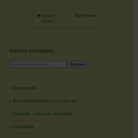
Kosárba
Részletek
teszem
Keresés a honlapon:
Keresés
Keresés
a
következőre:
Bambuszok
Bemutatóvideóink a YouTube-on
Ciprusok, cédrusok, fenyőfélék
Citrusfélék