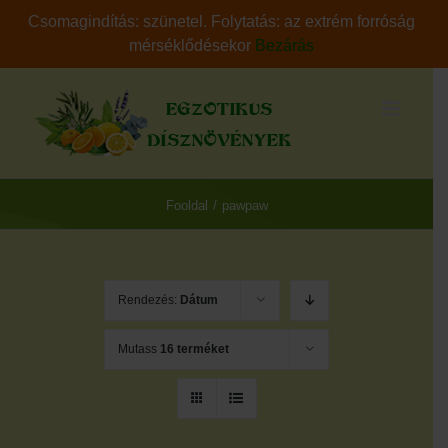
Csomagindítás: szünetel. Folytatás: az extrém forróság
mérséklődésekor
Bezárás
Skip
to
content
Fooldal
/
pawpaw
Rendezés:
Dátum
Mutass
16 terméket