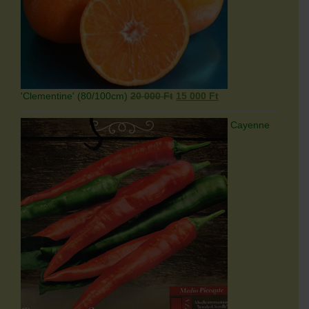
Original
Current
'Clementine' (80/100cm)
20 000
Ft
15 000
Ft
price
price
was:
is:
Cayenne
20
15
000 Ft.
000 Ft.