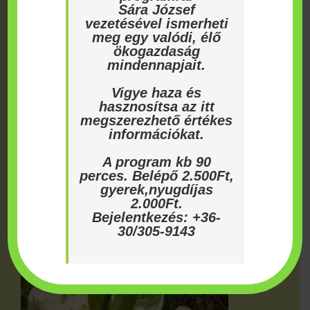
Sára József
Pálmafélék
vezetésével ismerheti
meg egy valódi, élő
Szárazságtűrő növények ÚJ
ökogazdaság
mindennapjait.
Télálló egzóták
Vigye haza és
Télálló gyümölcstermők
hasznosítsa az itt
megszerezhető értékes
Trópusi növények
információkat.
Vizinövény kerti tóba
A program kb 90
perces. Belépő 2.500Ft,
Zöldségpalánták
gyerek,nyugdíjas
2.000Ft.
Bejelentkezés: +36-
30/305-9143
Aktuális akciók:
Örökzöld