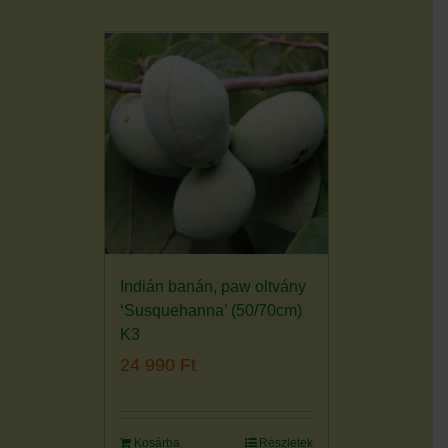
Indián banán, paw oltvány
‘Susquehanna’ (50/70cm)
K3
24 990
Ft
Kosárba
Részletek