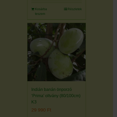
Kosárba
Részletek
teszem
Indián banán önporzó
‘Prima’ oltvány (80/100cm)
K3
29 990
Ft