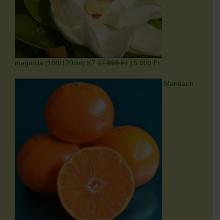
Original
Current
magnólia (100/120cm) K7
17 990
Ft
15 000
Ft
price
price
was:
is:
Mandarin
17
15
990 Ft.
000 Ft.