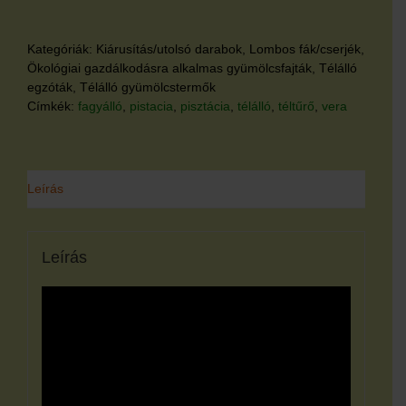
Kategóriák:
Kiárusítás/utolsó darabok
,
Lombos fák/cserjék
,
Ökológiai gazdálkodásra alkalmas gyümölcsfajták
,
Télálló
egzóták
,
Télálló gyümölcstermők
Címkék:
fagyálló
,
pistacia
,
pisztácia
,
télálló
,
téltűrő
,
vera
Leírás
Leírás