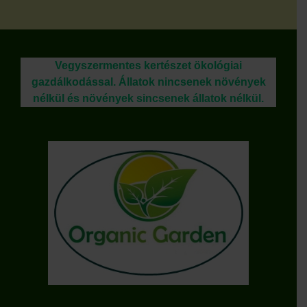
Vegyszermentes kertészet ökológiai
gazdálkodással. Állatok nincsenek növények
nélkül és növények sincsenek állatok nélkül.