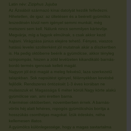
Latin név:
Ziziphus Jujuba
Az Ázsiából származó kínai datolyát kezdik felfedezni.
Hihetetlen, de igaz: az ültetésen és a beérett gyümölcs
leszedésén kívül nem igényel semmi munkát, még
metszeni sem kell. Nálunk nincs semmilyen kártevője.
Megvárja, míg a fagyok elmúlnak, s csak akkor kezd
hajtani. Virágzása június elejére tehető. Fényes, viaszos
hatású levelei szoliterként jól mutatnak akár a díszkertben
is. Ha pedig októberre beérik a gyümölcse, akkor tényleg
színpompás, hiszen a zöld levélzeten kikandikáló barnás-
bordó termés igencsak kelleti magát.
Nagyon jól érzi magát a meleg fekvésű, laza szerkezetű
talajokban. Sok napsütést igényel, félárnyékban kevésbé
fejlődik. Rendszeres öntözését 1-3 éves korában ne
mulasszuk el. Magassága 6 méter körüli.Nagy körte alakú
gyümölcse van, ami éretten barna.
A termései októberben, novemberben érnek. A barnás-
vörös héj alatt fehéres, ropogós gyümölcshús borítja a
hosszúkás csonthéjas magokat. Ízük édeskés, néha
kellemesen illatos.
A gyümölcs különlegessége, hogy a magas savtartalma