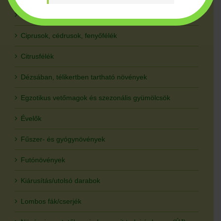
Bemutatóvideóink a YouTube-on
Ciprusok, cédrusok, fenyőfélék
Citrusfélék
Dézsában, télikertben tartható növények
Egzotikus vetőmagok és szezonális gyümölcsök
Évelők
Fűszer- és gyógynövények
Futónövények
Kiárusítás/utolsó darabok
Lombos fák/cserjék