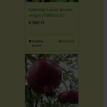
Kefevirág ‘Laevis’ törzses,
virágzó (70/80cm) K7
9 990
Ft
Kosárba
Részletek
teszem