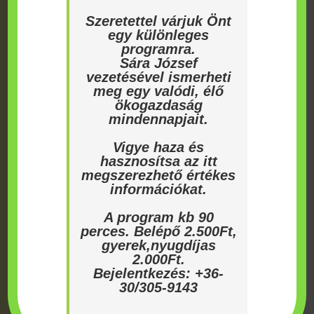
Szeretettel várjuk Önt
egy különleges
programra.
Kínai enyvesmag – bokros
Sára József
(40/70cm) K5
vezetésével ismerheti
9 990
Ft
meg egy valódi, élő
ökogazdaság
mindennapjait.
Kosárba
Részletek
Vigye haza és
teszem
hasznosítsa az itt
megszerezhető értékes
információkat.
A program kb 90
Keresés a honlapon:
perces. Belépő 2.500Ft,
gyerek,nyugdíjas
Keresés
Keresés
2.000Ft.
a
Bejelentkezés: +36-
következőre:
30/305-9143
Bambuszok