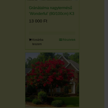
Gránátalma nagytermésű
‘Wonderful’ (80/100cm) K3
13 000
Ft
Kosárba
Részletek
teszem