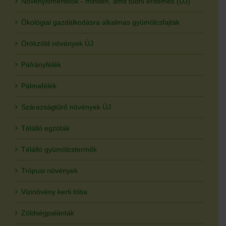
Növényismertetők - minden, amit tudni érdemes (ÚJ)
Ökológiai gazdálkodásra alkalmas gyümölcsfajták
Örökzöld növények ÚJ
Páfrányfélék
Pálmafélék
Szárazságtűrő növények ÚJ
Télálló egzóták
Télálló gyümölcstermők
Trópusi növények
Vizinövény kerti tóba
Zöldségpalánták