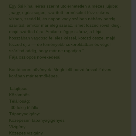
Egy ősi kínai leírás szerint utolérhetetlen a mézes jujuba:
„nagy, egészséges, szárított terméseket főzz cukros
vízben, szedd ki, és napon vagy szélben néhány percig
szárítsd, amikor már elég száraz, ismét főzzed rövid ideig,
majd szárítsd újra. Amikor eléggé száraz, a héját
hosszában vagdosd fel éles késsel, kötözd össze, majd
főzzed újra — de töményebb cukoroldatban és végül
szárítsd addig, hogy már ne ragadjon.”
Fája oszlopos növekedésű.
Konténeres növények. Megfelelő porzótárssal 2.éves
korában már termőképes.
Talajtípus:
Közömbös
Télállóság:
-30 fokig télálló
Tápanyagigény:
Közepesen tápanyagigényes
Vízigény:
Közepes vízigény