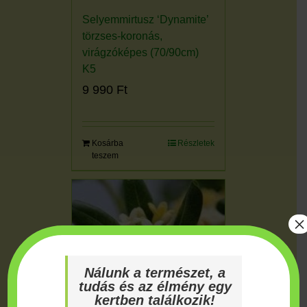
Selyemmirtusz ‘Dynamite’
törzses-koronás,
virágzóképes (70/90cm)
K5
9 990
Ft
Kosárba
Részletek
teszem
×
Nálunk a természet, a
tudás és az élmény egy
kertben találkozik!