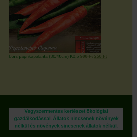
Original
Current
bors paprikapalánta (30/40cm) K0,5
300
Ft
250
Ft
price
price
was:
is:
300 Ft.
250 Ft.
Vegyszermentes kertészet ökológiai
gazdálkodással. Állatok nincsenek növények
nélkül és növények sincsenek állatok nélkül.