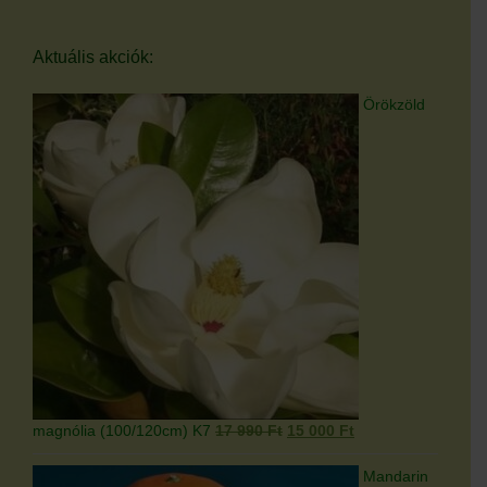
Aktuális akciók:
Örökzöld
Original
Current
magnólia (100/120cm) K7
17 990
Ft
15 000
Ft
price
price
was:
is:
Mandarin