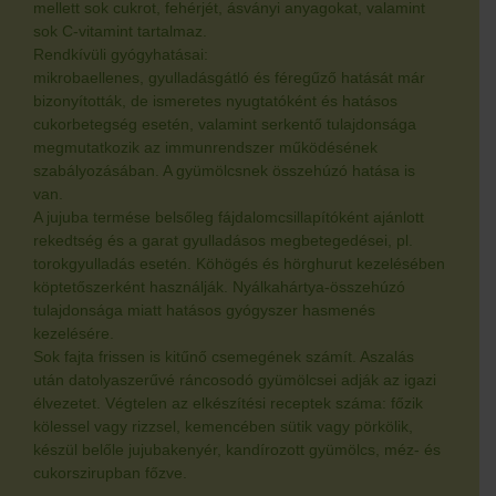
mellett sok cukrot, fehérjét, ásványi anyagokat, valamint
sok C-vitamint tartalmaz.
Rendkívüli gyógyhatásai:
mikrobaellenes, gyulladásgátló és féregűző hatását már
bizonyították, de ismeretes nyugtatóként és hatásos
cukorbetegség esetén, valamint serkentő tulajdonsága
megmutatkozik az immunrendszer működésének
szabályozásában. A gyümölcsnek összehúzó hatása is
van.
A jujuba termése belsőleg fájdalomcsillapítóként ajánlott
rekedtség és a garat gyulladásos megbetegedései, pl.
torokgyulladás esetén. Köhögés és hörghurut kezelésében
köptetőszerként használják. Nyálkahártya-összehúzó
tulajdonsága miatt hatásos gyógyszer hasmenés
kezelésére.
Sok fajta frissen is kitűnő csemegének számít. Aszalás
után datolyaszerűvé ráncosodó gyümölcsei adják az igazi
élvezetet. Végtelen az elkészítési receptek száma: főzik
kölessel vagy rizzsel, kemencében sütik vagy pörkölik,
készül belőle jujubakenyér, kandírozott gyümölcs, méz- és
cukorszirupban főzve.